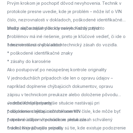
Prvým krokom je pochopiť dôvod nevyhovenia. Technik v
protokole presne uvedie, kde je problém – môže ísť o VIN
číslo, nezrovnalosti v dokladoch, poškodené identifikačné
znaky alebo zásahy do karosérie. Každý z týchto
Medzi najčastejšie dôvody nevyhovenia patria:
problémov má iné riešenie, preto je kľúčové vedieť, či ide o
*
administratívnu chybu alebo technický zásah do vozidla.
* nezrovnalosti v dokladoch
* poškodené identifikačné znaky
* zásahy do karosérie
Ako postupovať po neúspešnej kontrole originality
V jednoduchších prípadoch ide len o opravu údajov –
napríklad doplnenie chýbajúcich dokumentov, opravu
zápisu v technickom preukaze alebo doloženie pôvodu
vozidla. Komplikovanejšie situácie nastávajú pri
Jednoduchšie prípady
poškodenom alebo nečitateľnom VIN čísle, kde môže byť
* doplnenie chýbajúcich dokumentov
potrebné odborné posúdenie alebo zásah schválený
* oprava údajov v technickom preukaze
úradmi. Najvážnejšie prípady sú tie, kde existuje podozrenie
* doloženie pôvodu vozidla