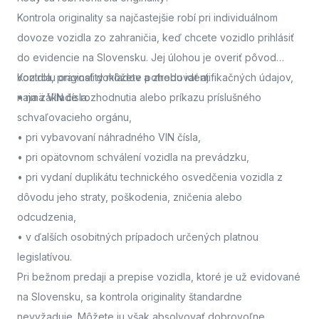
Kontrola originality sa najčastejšie robí pri individuálnom
dovoze vozidla zo zahraničia, keď chcete vozidlo prihlásiť
do evidencie na Slovensku. Jej úlohou je overiť pôvod
vozidla, pravosť dokladov a zhodu identifikačných údajov,
Kontrolu originality môžete potrebovať aj:
najmä VIN čísla.
• na základe rozhodnutia alebo príkazu príslušného
schvaľovacieho orgánu,
• pri vybavovaní náhradného VIN čísla,
• pri opätovnom schválení vozidla na prevádzku,
• pri vydaní duplikátu technického osvedčenia vozidla z
dôvodu jeho straty, poškodenia, zničenia alebo
odcudzenia,
• v ďalších osobitných prípadoch určených platnou
legislatívou.
Pri bežnom predaji a prepise vozidla, ktoré je už evidované
na Slovensku, sa kontrola originality štandardne
nevyžaduje. Môžete ju však absolvovať dobrovoľne,