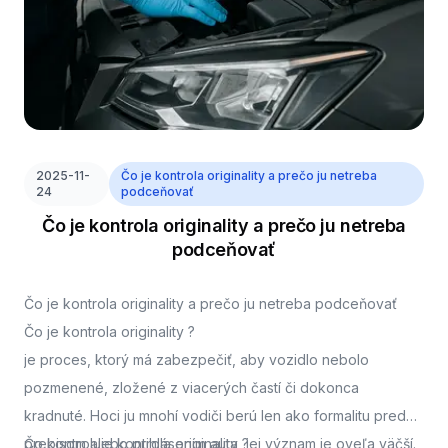
2025-11-
Čo je kontrola originality a prečo ju netreba
24
podceňovať
Čo je kontrola originality a prečo ju netreba
podceňovať
Čo je kontrola originality a prečo ju netreba podceňovať
Čo je kontrola originality ?
je proces, ktorý má zabezpečiť, aby vozidlo nebolo
pozmenené, zložené z viacerých častí či dokonca
kradnuté. Hoci ju mnohí vodiči berú len ako formalitu pred
prepisom alebo prihlásením auta, jej význam je oveľa väčší.
Čo kontroluje kontrola originality ?