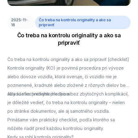
2025-11-
Čo treba na kontrolu originality a ako sa
16
pripraviť
Čo treba na kontrolu originality a ako sa
pripraviť
Čo treba na kontrolu originality a ako sa pripraviť [checklist]
Kontrola originality (KO) je povinná procedúra pri vývoze
alebo dovoze vozidla, ktorá overuje, či vozidlo nie je
pozmenené, kradnuté alebo zložené z rôznych dielov bez
súladu s technickými predpismi.
Aby všetko prebehlo hladko a bez zbytočných komplikácií,
je dôležité vedieť, čo treba na kontrolu originality – nielen
po stránke dokumentov, ale aj samotného vozidla.
Prinášame vám praktický checklist, podľa ktorého sa
môžete riadiť pred každou kontrolou originality.
Kedy sa robí kontrola originality?