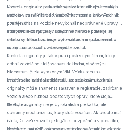
Kontrola originality
Kontrola originality preveruje všetky identifikačné znaky
nielen štátne registre, ale aj samotných
majiteľov vozidiel pred finančnými stratami a právnymi
vozidla – najmä VIN číslo, karosériu, motor a štítky. Technik
problémami.
overuje, či sa na vozidle nevykonali neoprávnené úpravy,
zvary alebo zásahy do nosných častí. Každá zmena, aj
Pri kontrole sa využívajú špeciálne meracie prístroje a
zdanlivo neškodná, môže byť znakom manipulácie alebo
databázy, ktoré umožňujú porovnať údaje so záznamami
snahy zamaskovať pôvod vozidla.
výrobcu a políciou evidovaných vozidiel.
Kontrola originality je tak v praxi posledným filtrom, ktorý
odhalí vozidlá so sfalšovanými dokladmi, stočenými
kilometrami či zle vyrazeným VIN. Vďaka tomu sa
každoročne zabráni prihláseniu stoviek kradnutých áut.
Mnohí majitelia si neuvedomujú, že neúspešná kontrola
originality môže znamenať zastavenie registrácie, zadržanie
vozidla alebo nutnosť dodatočných opráv, ktoré stoja
stovky eur.
Kontrola originality nie je byrokratická prekážka, ale
ochranný mechanizmus, ktorý slúži vodičom. Ak chcete mať
istotu, že vaše vozidlo je legálne, bezpečné a v poriadku,
nechajte si auto dôkladne preveriť.
Neváhajte a
si rýchlo, lacno a jednoducho termín cez online
dnes vám môže ušetriť