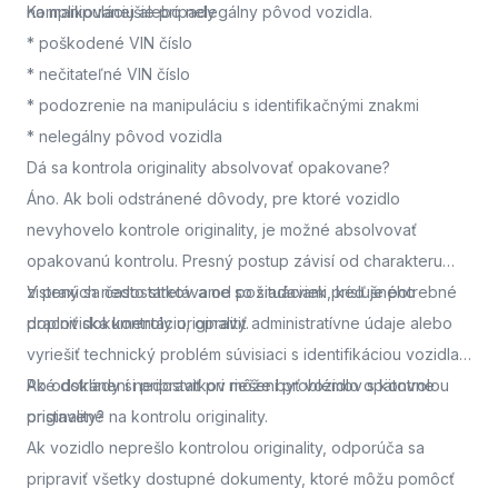
na manipuláciu alebo nelegálny pôvod vozidla.
Komplikovanejšie prípady
* poškodené VIN číslo
* nečitateľné VIN číslo
* podozrenie na manipuláciu s identifikačnými znakmi
* nelegálny pôvod vozidla
Dá sa kontrola originality absolvovať opakovane?
Áno. Ak boli odstránené dôvody, pre ktoré vozidlo
nevyhovelo kontrole originality, je možné absolvovať
opakovanú kontrolu. Presný postup závisí od charakteru
zistených nedostatkov a od požiadaviek príslušného
V praxi sa často stretávame so situáciami, keď je potrebné
pracoviska kontroly originality.
doplniť dokumentáciu, opraviť administratívne údaje alebo
vyriešiť technický problém súvisiaci s identifikáciou vozidla.
Po odstránení nedostatkov môže byť vozidlo opätovne
Aké doklady si pripraviť pri riešení problémov s kontrolou
pristavené na kontrolu originality.
originality?
Ak vozidlo neprešlo kontrolou originality, odporúča sa
pripraviť všetky dostupné dokumenty, ktoré môžu pomôcť