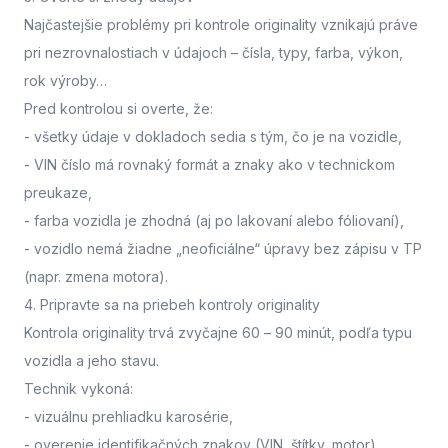
Najčastejšie problémy pri kontrole originality vznikajú práve
pri nezrovnalostiach v údajoch – čísla, typy, farba, výkon,
rok výroby…
Pred kontrolou si overte, že:
- všetky údaje v dokladoch sedia s tým, čo je na vozidle,
- VIN číslo má rovnaký formát a znaky ako v technickom
preukaze,
- farba vozidla je zhodná (aj po lakovaní alebo fóliovaní),
- vozidlo nemá žiadne „neoficiálne“ úpravy bez zápisu v TP
(napr. zmena motora).
4. Pripravte sa na priebeh kontroly originality
Kontrola originality trvá zvyčajne 60 – 90 minút
, podľa typu
vozidla a jeho stavu.
Technik vykoná:
- vizuálnu prehliadku karosérie,
- overenie identifikačných znakov (VIN, štítky, motor),