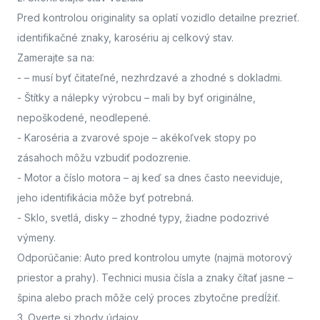
Pred kontrolou originality sa oplatí vozidlo detailne prezrieť.
identifikačné znaky, karosériu aj celkový stav.
Zamerajte sa na:
-
– musí byť čitateľné, nezhrdzavé a zhodné s dokladmi.
- Štítky a nálepky výrobcu
– mali by byť originálne,
nepoškodené, neodlepené.
- Karoséria a zvarové spoje
– akékoľvek stopy po
zásahoch môžu vzbudiť podozrenie.
- Motor a číslo motora
– aj keď sa dnes často neeviduje,
jeho identifikácia môže byť potrebná.
- Sklo, svetlá, disky
– zhodné typy, žiadne podozrivé
výmeny.
Odporúčanie: Auto pred kontrolou umyte (najmä motorový
priestor a prahy). Technici musia čísla a znaky čítať jasne –
špina alebo prach môže celý proces zbytočne predĺžiť.
3. Overte si zhody údajov