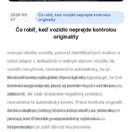
2026-05-
Čo robiť, keď vozidlo neprejde kontrolou
07
originality
Čo robiť, keď vozidlo neprejde kontrolou
originality
overuje identitu vozidla, pravosť identifikačných znakov a
súlad údajov v dokladoch s reálnym stavom vozidla. Ak
vozidlo nevyhovie, neznamená to automaticky, že je
kradnuté alebo nelegálne. Výsledok len signalizuje, že boli
Ak vozidlo neprejde kontrolou originality
zistené nezrovnalosti, ktoré je potrebné preveriť alebo
Kontrola originality má jasný výsledok – buď vozidlo prejde,
odstrániť.
alebo nie. Ak však dostanete negatívny protokol,
neznamená to automaticky koniec. Práve kontrola originality
často odhalí problémy, ktoré sa dajú riešiť, ak viete ako
Ak vás zaujíma,
, odporúčame oboznámiť sa s jednotlivými
postupovať. Dôležité je nepanikáriť a riešiť situáciu
úkonmi, ktoré technik počas kontroly vykonáva.
systematicky.
Prvým krokom je zistiť dôvod nevyhovenia