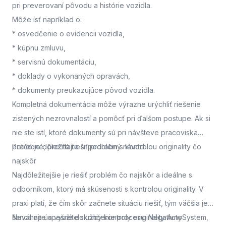
pri preverovaní pôvodu a histórie vozidla.
Môže ísť napríklad o:
* osvedčenie o evidencii vozidla,
* kúpnu zmluvu,
* servisnú dokumentáciu,
* doklady o vykonaných opravách,
* dokumenty preukazujúce pôvod vozidla.
Kompletná dokumentácia môže výrazne urýchliť riešenie
zistených nezrovnalostí a pomôcť pri ďalšom postupe. Ak si
nie ste istí, ktoré dokumenty sú pri návšteve pracoviska
potrebné, prečítajte si podrobný návod
Prečo je dôležité riešiť problém s kontrolou originality čo
.
najskôr
Najdôležitejšie je riešiť problém čo najskôr a ideálne s
odborníkom, ktorý má skúsenosti s kontrolou originality. V
praxi platí, že čím skôr začnete situáciu riešiť, tým väčšia je
šanca na úspešné dokončenie procesu. Negatívny
Neváhajte a využite služby kontroly originality AutoSystem,