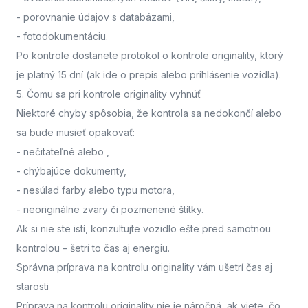
- porovnanie údajov s databázami,
- fotodokumentáciu.
Po kontrole dostanete protokol o kontrole originality, ktorý
je platný 15 dní (ak ide o prepis alebo prihlásenie vozidla).
5. Čomu sa pri kontrole originality vyhnúť
Niektoré chyby spôsobia, že kontrola sa nedokončí alebo
sa bude musieť opakovať:
- nečitateľné alebo
,
- chýbajúce dokumenty,
- nesúlad farby alebo typu motora,
- neoriginálne zvary či pozmenené štítky.
Ak si nie ste istí,
konzultujte vozidlo ešte pred samotnou
kontrolou
– šetrí to čas aj energiu.
Správna príprava na kontrolu originality vám ušetrí čas aj
starosti
Príprava na kontrolu originality nie je náročná, ak viete, čo