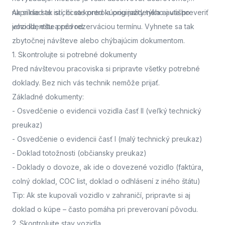
napríklad ak si chcete pred kúpou jazdeného auta preveriť
Ak si nie ste istí, či sa kontrola originality týka aj vášho
jeho identitu a pôvod.
vozidla,
ešte pred rezerváciou termínu. Vyhnete sa tak
zbytočnej návšteve alebo chýbajúcim dokumentom.
1. Skontrolujte si potrebné dokumenty
Pred návštevou pracoviska
si pripravte všetky potrebné
doklady. Bez nich vás technik nemôže prijať.
Základné dokumenty:
-
Osvedčenie o evidencii vozidla časť II
(veľký technický
preukaz)
-
Osvedčenie o evidencii časť I
(malý technický preukaz)
-
Doklad totožnosti
(občiansky preukaz)
-
Doklady o dovoze, ak ide o dovezené vozidlo
(faktúra,
colný doklad, COC list, doklad o odhlásení z iného štátu)
Tip: Ak ste kupovali vozidlo v zahraničí, pripravte si aj
doklad o kúpe – často pomáha pri preverovaní pôvodu.
2. Skontrolujte stav vozidla