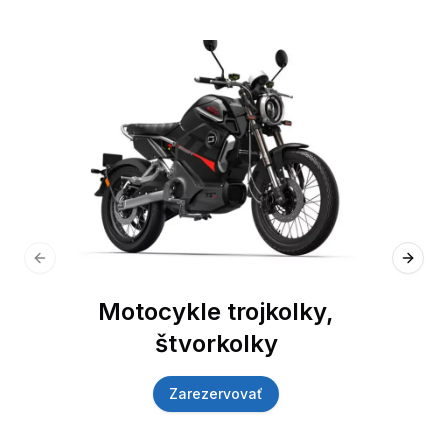
Previous slide
Next 
Motocykle trojkolky,
štvorkolky
Zarezervovať