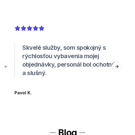
5
out of 5 stars
Skvelé služby, som spokojný s
rýchlosťou vybavenia mojej
objednávky, personál bol ochotný
Previous slide
Next sli
a slušný.
Pavol K.
Blog