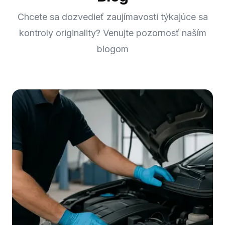
Chcete sa dozvedieť zaujímavosti týkajúce sa
kontroly originality? Venujte pozornosť naším
blogom