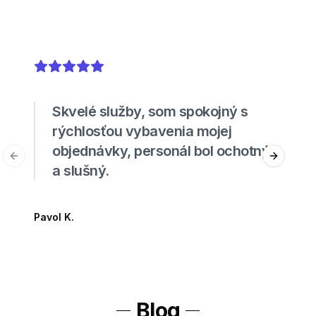
5
out of 5 stars
Skvelé služby, som spokojný s
rýchlosťou vybavenia mojej
objednávky, personál bol ochotný
Previous slide
Next sli
a slušný.
Pavol K.
Blog