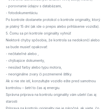
- porovnanie údajov s databázami,
- fotodokumentáciu.
Po kontrole dostanete protokol o kontrole originality, ktorý
je platný 15 dní (ak ide o prepis alebo prihlásenie vozidla).
5. Čomu sa pri kontrole originality vyhnúť
Niektoré chyby spôsobia, že kontrola sa nedokončí alebo
sa bude musieť opakovať:
- nečitateľné alebo
,
- chýbajúce dokumenty,
- nesúlad farby alebo typu motora,
- neoriginálne zvary či pozmenené štítky.
Ak si nie ste istí,
konzultujte vozidlo ešte pred samotnou
kontrolou
– šetrí to čas aj energiu.
Správna príprava na kontrolu originality vám ušetrí čas aj
starosti
Príprava na kontrolu originality nie je náročná, ak viete, čo