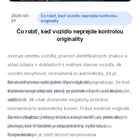
2026-05-
Čo robiť, keď vozidlo neprejde kontrolou
07
originality
Čo robiť, keď vozidlo neprejde kontrolou
originality
overuje identitu vozidla, pravosť identifikačných znakov a
súlad údajov v dokladoch s reálnym stavom vozidla. Ak
vozidlo nevyhovie, neznamená to automaticky, že je
kradnuté alebo nelegálne. Výsledok len signalizuje, že boli
Ak vozidlo neprejde kontrolou originality
zistené nezrovnalosti, ktoré je potrebné preveriť alebo
Kontrola originality má jasný výsledok – buď vozidlo prejde,
odstrániť.
alebo nie. Ak však dostanete negatívny protokol,
neznamená to automaticky koniec. Práve kontrola originality
často odhalí problémy, ktoré sa dajú riešiť, ak viete ako
Ak vás zaujíma,
, odporúčame oboznámiť sa s jednotlivými
postupovať. Dôležité je nepanikáriť a riešiť situáciu
úkonmi, ktoré technik počas kontroly vykonáva.
systematicky.
Prvým krokom je zistiť dôvod nevyhovenia