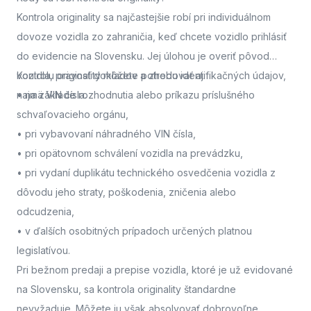
Kontrola originality sa najčastejšie robí pri individuálnom
dovoze vozidla zo zahraničia, keď chcete vozidlo prihlásiť
do evidencie na Slovensku. Jej úlohou je overiť pôvod
vozidla, pravosť dokladov a zhodu identifikačných údajov,
Kontrolu originality môžete potrebovať aj:
najmä VIN čísla.
• na základe rozhodnutia alebo príkazu príslušného
schvaľovacieho orgánu,
• pri vybavovaní náhradného VIN čísla,
• pri opätovnom schválení vozidla na prevádzku,
• pri vydaní duplikátu technického osvedčenia vozidla z
dôvodu jeho straty, poškodenia, zničenia alebo
odcudzenia,
• v ďalších osobitných prípadoch určených platnou
legislatívou.
Pri bežnom predaji a prepise vozidla, ktoré je už evidované
na Slovensku, sa kontrola originality štandardne
nevyžaduje. Môžete ju však absolvovať dobrovoľne,