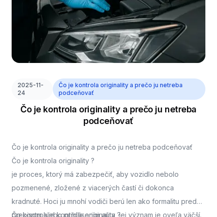
2025-11-
Čo je kontrola originality a prečo ju netreba
24
podceňovať
Čo je kontrola originality a prečo ju netreba
podceňovať
Čo je kontrola originality a prečo ju netreba podceňovať
Čo je kontrola originality ?
je proces, ktorý má zabezpečiť, aby vozidlo nebolo
pozmenené, zložené z viacerých častí či dokonca
kradnuté. Hoci ju mnohí vodiči berú len ako formalitu pred
prepisom alebo prihlásením auta, jej význam je oveľa väčší.
Čo kontroluje kontrola originality ?