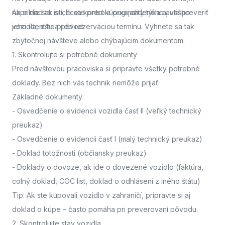
napríklad ak si chcete pred kúpou jazdeného auta preveriť
Ak si nie ste istí, či sa kontrola originality týka aj vášho
jeho identitu a pôvod.
vozidla,
ešte pred rezerváciou termínu. Vyhnete sa tak
zbytočnej návšteve alebo chýbajúcim dokumentom.
1. Skontrolujte si potrebné dokumenty
Pred návštevou pracoviska
si pripravte všetky potrebné
doklady. Bez nich vás technik nemôže prijať.
Základné dokumenty:
-
Osvedčenie o evidencii vozidla časť II
(veľký technický
preukaz)
-
Osvedčenie o evidencii časť I
(malý technický preukaz)
-
Doklad totožnosti
(občiansky preukaz)
-
Doklady o dovoze, ak ide o dovezené vozidlo
(faktúra,
colný doklad, COC list, doklad o odhlásení z iného štátu)
Tip: Ak ste kupovali vozidlo v zahraničí, pripravte si aj
doklad o kúpe – často pomáha pri preverovaní pôvodu.
2. Skontrolujte stav vozidla