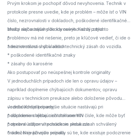
Prvým krokom je pochopiť dôvod nevyhovenia. Technik v
protokole presne uvedie, kde je problém – môže ísť o VIN
číslo, nezrovnalosti v dokladoch, poškodené identifikačné
znaky alebo zásahy do karosérie. Každý z týchto
Medzi najčastejšie dôvody nevyhovenia patria:
problémov má iné riešenie, preto je kľúčové vedieť, či ide o
*
administratívnu chybu alebo technický zásah do vozidla.
* nezrovnalosti v dokladoch
* poškodené identifikačné znaky
* zásahy do karosérie
Ako postupovať po neúspešnej kontrole originality
V jednoduchších prípadoch ide len o opravu údajov –
napríklad doplnenie chýbajúcich dokumentov, opravu
zápisu v technickom preukaze alebo doloženie pôvodu
vozidla. Komplikovanejšie situácie nastávajú pri
Jednoduchšie prípady
poškodenom alebo nečitateľnom VIN čísle, kde môže byť
* doplnenie chýbajúcich dokumentov
potrebné odborné posúdenie alebo zásah schválený
* oprava údajov v technickom preukaze
úradmi. Najvážnejšie prípady sú tie, kde existuje podozrenie
* doloženie pôvodu vozidla