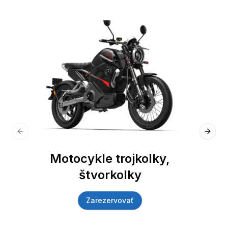
Previous slide
Next 
Motocykle trojkolky,
štvorkolky
Zarezervovať