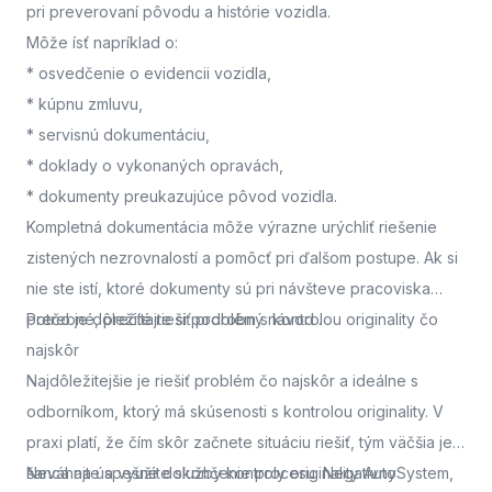
pri preverovaní pôvodu a histórie vozidla.
Môže ísť napríklad o:
* osvedčenie o evidencii vozidla,
* kúpnu zmluvu,
* servisnú dokumentáciu,
* doklady o vykonaných opravách,
* dokumenty preukazujúce pôvod vozidla.
Kompletná dokumentácia môže výrazne urýchliť riešenie
zistených nezrovnalostí a pomôcť pri ďalšom postupe. Ak si
nie ste istí, ktoré dokumenty sú pri návšteve pracoviska
potrebné, prečítajte si podrobný návod
Prečo je dôležité riešiť problém s kontrolou originality čo
.
najskôr
Najdôležitejšie je riešiť problém čo najskôr a ideálne s
odborníkom, ktorý má skúsenosti s kontrolou originality. V
praxi platí, že čím skôr začnete situáciu riešiť, tým väčšia je
šanca na úspešné dokončenie procesu. Negatívny
Neváhajte a využite služby kontroly originality AutoSystem,