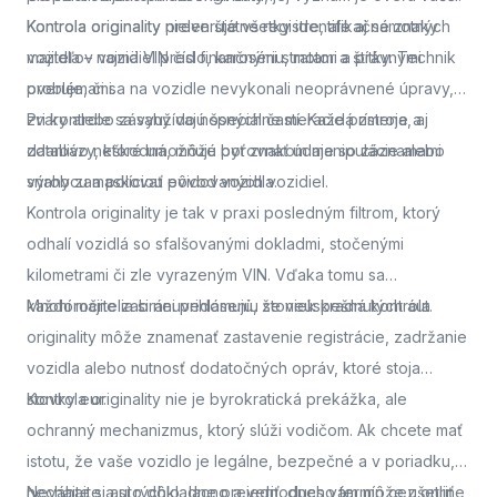
Kontrola originality
Kontrola originality preveruje všetky identifikačné znaky
nielen štátne registre, ale aj samotných
majiteľov vozidiel pred finančnými stratami a právnymi
vozidla – najmä VIN číslo, karosériu, motor a štítky. Technik
problémami.
overuje, či sa na vozidle nevykonali neoprávnené úpravy,
zvary alebo zásahy do nosných častí. Každá zmena, aj
Pri kontrole sa využívajú špeciálne meracie prístroje a
zdanlivo neškodná, môže byť znakom manipulácie alebo
databázy, ktoré umožňujú porovnať údaje so záznamami
snahy zamaskovať pôvod vozidla.
výrobcu a políciou evidovaných vozidiel.
Kontrola originality je tak v praxi posledným filtrom, ktorý
odhalí vozidlá so sfalšovanými dokladmi, stočenými
kilometrami či zle vyrazeným VIN. Vďaka tomu sa
každoročne zabráni prihláseniu stoviek kradnutých áut.
Mnohí majitelia si neuvedomujú, že neúspešná kontrola
originality môže znamenať zastavenie registrácie, zadržanie
vozidla alebo nutnosť dodatočných opráv, ktoré stoja
stovky eur.
Kontrola originality nie je byrokratická prekážka, ale
ochranný mechanizmus, ktorý slúži vodičom. Ak chcete mať
istotu, že vaše vozidlo je legálne, bezpečné a v poriadku,
nechajte si auto dôkladne preveriť.
Neváhajte a
si rýchlo, lacno a jednoducho termín cez online
dnes vám môže ušetriť