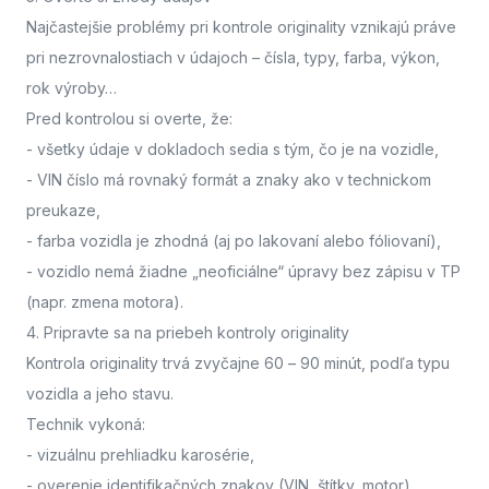
Najčastejšie problémy pri kontrole originality vznikajú práve
pri nezrovnalostiach v údajoch – čísla, typy, farba, výkon,
rok výroby…
Pred kontrolou si overte, že:
- všetky údaje v dokladoch sedia s tým, čo je na vozidle,
- VIN číslo má rovnaký formát a znaky ako v technickom
preukaze,
- farba vozidla je zhodná (aj po lakovaní alebo fóliovaní),
- vozidlo nemá žiadne „neoficiálne“ úpravy bez zápisu v TP
(napr. zmena motora).
4. Pripravte sa na priebeh kontroly originality
Kontrola originality trvá zvyčajne 60 – 90 minút
, podľa typu
vozidla a jeho stavu.
Technik vykoná:
- vizuálnu prehliadku karosérie,
- overenie identifikačných znakov (VIN, štítky, motor),