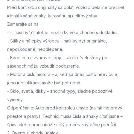
Pred kontrolou originality sa oplatí vozidlo detailne prezrieť.
identifikačné znaky, karosériu aj celkový stav.
Zamerajte sa na:
-
– musí byť čitateľné, nezhrdzavé a zhodné s dokladmi.
- Štítky a nálepky výrobcu
– mali by byť originálne,
nepoškodené, neodlepené.
- Karoséria a zvarové spoje
– akékoľvek stopy po
zásahoch môžu vzbudiť podozrenie.
- Motor a číslo motora
– aj keď sa dnes často neeviduje,
jeho identifikácia môže byť potrebná.
- Sklo, svetlá, disky
– zhodné typy, žiadne podozrivé
výmeny.
Odporúčanie: Auto pred kontrolou umyte (najmä motorový
priestor a prahy). Technici musia čísla a znaky čítať jasne –
špina alebo prach môže celý proces zbytočne predĺžiť.
3. Overte si zhody údajov