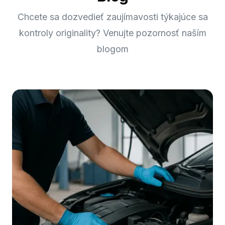
Chcete sa dozvedieť zaujímavosti týkajúce sa
kontroly originality? Venujte pozornosť naším
blogom