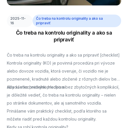
2025-11-
Čo treba na kontrolu originality a ako sa
16
pripraviť
Čo treba na kontrolu originality a ako sa
pripraviť
Čo treba na kontrolu originality a ako sa pripraviť [checklist]
Kontrola originality (KO) je povinná procedúra pri vývoze
alebo dovoze vozidla, ktorá overuje, či vozidlo nie je
pozmenené, kradnuté alebo zložené z rôznych dielov bez
súladu s technickými predpismi.
Aby všetko prebehlo hladko a bez zbytočných komplikácií,
je dôležité vedieť, čo treba na kontrolu originality – nielen
po stránke dokumentov, ale aj samotného vozidla.
Prinášame vám praktický checklist, podľa ktorého sa
môžete riadiť pred každou kontrolou originality.
Kedy sa robí kontrola originality?