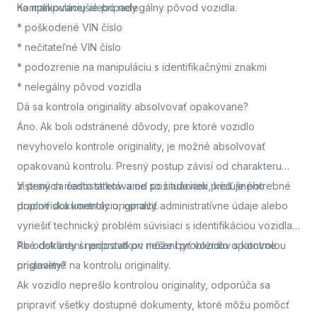
na manipuláciu alebo nelegálny pôvod vozidla.
Komplikovanejšie prípady
* poškodené VIN číslo
* nečitateľné VIN číslo
* podozrenie na manipuláciu s identifikačnými znakmi
* nelegálny pôvod vozidla
Dá sa kontrola originality absolvovať opakovane?
Áno. Ak boli odstránené dôvody, pre ktoré vozidlo
nevyhovelo kontrole originality, je možné absolvovať
opakovanú kontrolu. Presný postup závisí od charakteru
zistených nedostatkov a od požiadaviek príslušného
V praxi sa často stretávame so situáciami, keď je potrebné
pracoviska kontroly originality.
doplniť dokumentáciu, opraviť administratívne údaje alebo
vyriešiť technický problém súvisiaci s identifikáciou vozidla.
Po odstránení nedostatkov môže byť vozidlo opätovne
Aké doklady si pripraviť pri riešení problémov s kontrolou
pristavené na kontrolu originality.
originality?
Ak vozidlo neprešlo kontrolou originality, odporúča sa
pripraviť všetky dostupné dokumenty, ktoré môžu pomôcť