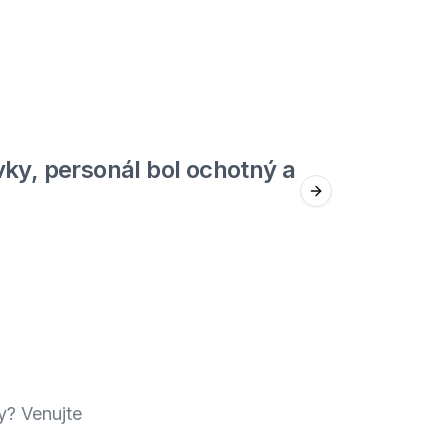
5
out of 5
ky, personál bol ochotný a
Jed
Next slide
Štefan F.
y? Venujte