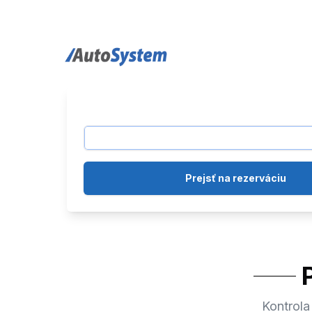
auto-system logo
Prejsť na rezerváciu
Kontrola