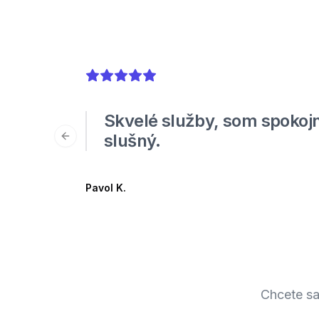
5
out of 5 stars
Skvelé služby, som spokojn
slušný.
Previous slide
Pavol K.
Chcete sa