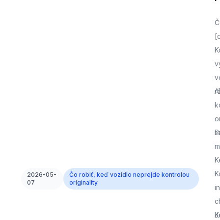
Č
[
K
v
v
r
A
k
o
s
P
m
K
K
2026-05-
Čo robiť, keď vozidlo neprejde kontrolou
07
originality
i
c
J
K