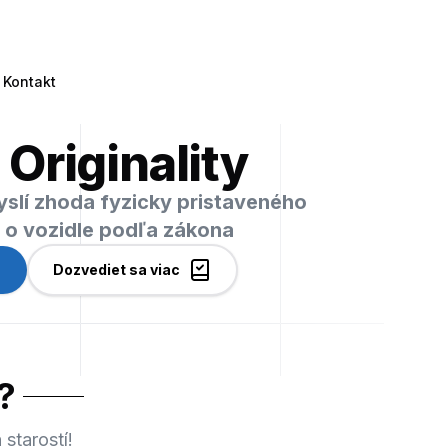
Kontakt
 Originality
myslí zhoda fyzicky pristaveného
i o vozidle podľa zákona
Dozvediet sa viac
?
starostí!