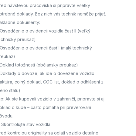
red návštevou pracoviska
si pripravte všetky
otrebné doklady. Bez nich vás technik nemôže prijať.
ákladné dokumenty:
Osvedčenie o evidencii vozidla časť II
(veľký
echnický preukaz)
Osvedčenie o evidencii časť I
(malý technický
reukaz)
Doklad totožnosti
(občiansky preukaz)
Doklady o dovoze, ak ide o dovezené vozidlo
faktúra, colný doklad, COC list, doklad o odhlásení z
ného štátu)
ip: Ak ste kupovali vozidlo v zahraničí, pripravte si aj
oklad o kúpe – často pomáha pri preverovaní
ôvodu.
. Skontrolujte stav vozidla
red kontrolou originality sa oplatí vozidlo detailne