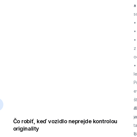
a
•
s
•
•
•
z
o
•
l
P
e
š
d
A
j
v
Čo robiť, keď vozidlo neprejde kontrolou
t
originality
d
1