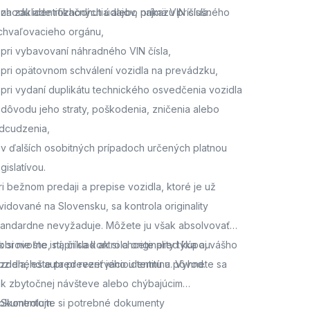
 zhodu identifikačných údajov, najmä VIN čísla.
 na základe rozhodnutia alebo príkazu príslušného
chvaľovacieho orgánu,
 pri vybavovaní náhradného VIN čísla,
 pri opätovnom schválení vozidla na prevádzku,
 pri vydaní duplikátu technického osvedčenia vozidla
 dôvodu jeho straty, poškodenia, zničenia alebo
dcudzenia,
 v ďalších osobitných prípadoch určených platnou
egislatívou.
ri bežnom predaji a prepise vozidla, ktoré je už
vidované na Slovensku, sa kontrola originality
tandardne nevyžaduje. Môžete ju však absolvovať
obrovoľne, napríklad ak si chcete pred kúpou
k si nie ste istí, či sa kontrola originality týka aj vášho
azdeného auta preveriť jeho identitu a pôvod.
ozidla,
ešte pred rezerváciou termínu. Vyhnete sa
ak zbytočnej návšteve alebo chýbajúcim
okumentom.
. Skontrolujte si potrebné dokumenty