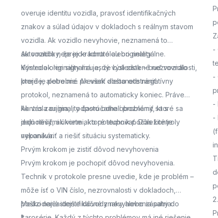
P
overuje identitu vozidla, pravosť identifikačných
p
znakov a súlad údajov v dokladoch s reálnym stavom
Z
vozidla. Ak vozidlo nevyhovie, neznamená to
-
automaticky, že je kradnuté alebo nelegálne.
Ak vozidlo neprejde kontrolou originality
t
Výsledok len signalizuje, že boli zistené nezrovnalosti,
Kontrola originality má jasný výsledok – buď vozidlo
-
ktoré je potrebné preveriť alebo odstrániť.
prejde, alebo nie. Ak však dostanete negatívny
p
protokol, neznamená to automaticky koniec. Práve
-
kontrola originality často odhalí problémy, ktoré sa
Ak vás zaujíma,
, odporúčame oboznámiť sa s
-
dajú riešiť, ak viete ako postupovať. Dôležité je
jednotlivými úkonmi, ktoré technik počas kontroly
(
nepanikáriť a riešiť situáciu systematicky.
vykonáva.
i
Prvým krokom je zistiť dôvod nevyhovenia
T
Prvým krokom je pochopiť dôvod nevyhovenia.
d
Technik v protokole presne uvedie, kde je problém –
p
môže ísť o VIN číslo, nezrovnalosti v dokladoch,
2
poškodené identifikačné znaky alebo zásahy do
Medzi najčastejšie dôvody nevyhovenia patria:
P
karosérie. Každý z týchto problémov má iné riešenie,
*