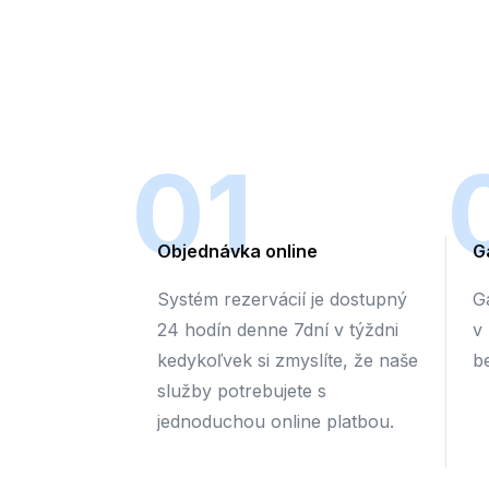
01
Objednávka online
G
Systém rezervácií je dostupný
G
24 hodín denne 7dní v týždni
v
kedykoľvek si zmyslíte, že naše
b
služby potrebujete s
jednoduchou online platbou.