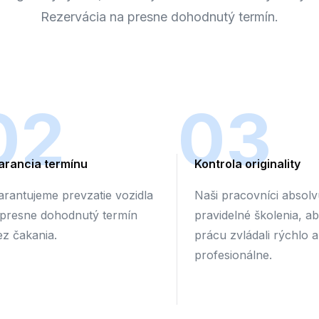
Rezervácia na presne dohodnutý termín.
02
03
arancia termínu
Kontrola originality
arantujeme prevzatie vozidla
Naši pracovníci absolv
 presne dohodnutý termín
pravidelné školenia, a
ez čakania.
prácu zvládali rýchlo a
profesionálne.