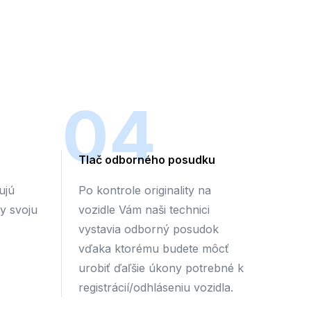
04
Tlač odborného posudku
ujú
Po kontrole originality na
by svoju
vozidle Vám naši technici
vystavia odborný posudok
vďaka ktorému budete môcť
urobiť ďaľšie úkony potrebné k
registrácií/odhláseniu vozidla.