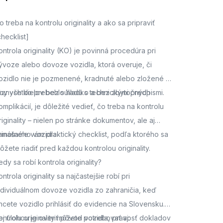
o treba na kontrolu originality a ako sa pripraviť
checklist]
ontrola originality (KO) je povinná procedúra pri
ývoze alebo dovoze vozidla, ktorá overuje, či
ozidlo nie je pozmenené, kradnuté alebo zložené z
ôznych dielov bez súladu s technickými predpismi.
by všetko prebehlo hladko a bez zbytočných
omplikácií, je dôležité vedieť, čo treba na kontrolu
riginality – nielen po stránke dokumentov, ale aj
amotného vozidla.
rinášame vám praktický checklist, podľa ktorého sa
ôžete riadiť pred každou kontrolou originality.
edy sa robí kontrola originality?
ontrola originality sa najčastejšie robí pri
ndividuálnom dovoze vozidla zo zahraničia, keď
hcete vozidlo prihlásiť do evidencie na Slovensku.
ej úlohou je overiť pôvod vozidla, pravosť dokladov
ontrolu originality môžete potrebovať aj: