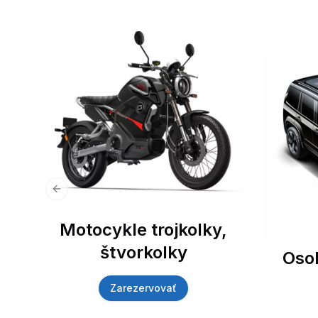
Previous slide
Motocykle trojkolky,
štvorkolky
Oso
Zarezervovať