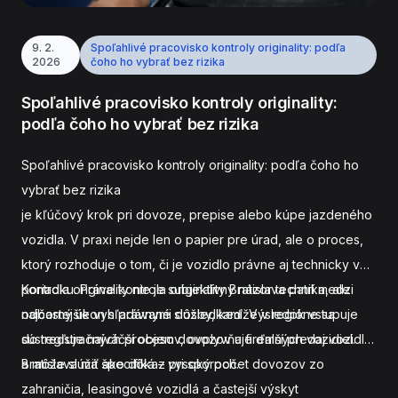
9. 2.
Spoľahlivé pracovisko kontroly originality: podľa
2026
čoho ho vybrať bez rizika
Spoľahlivé pracovisko kontroly originality:
podľa čoho ho vybrať bez rizika
Spoľahlivé pracovisko kontroly originality: podľa čoho ho
vybrať bez rizika
je kľúčový krok pri dovoze, prepise alebo kúpe jazdeného
vozidla. V praxi nejde len o papier pre úrad, ale o proces,
ktorý rozhoduje o tom, či je vozidlo právne aj technicky v
poriadku. Práve kontrola originality Bratislava patrí medzi
Kontrola originality nie je subjektívny názor technika, ale
najčastejšie vyhľadávané služby, keďže v regióne sa
odborný úkon s právnymi dôsledkami. Výsledok vstupuje
sústreďuje najväčší objem dovozov a firemných vozidiel.
do registračných procesov, ovplyvňuje ďalší predaj vozidla
a môže slúžiť ako dôkaz pri sporoch.
Bratislava má špecifiká – vysoký počet dovozov zo
zahraničia, leasingové vozidlá a častejší výskyt