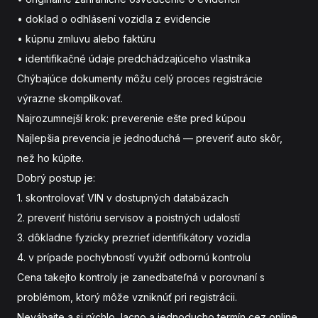
• doklad o odhlásení vozidla z evidencie
• kúpnu zmluvu alebo faktúru
• identifikačné údaje predchádzajúceho vlastníka
Chýbajúce dokumenty môžu celý proces registrácie
výrazne skomplikovať.
Najrozumnejší krok: preverenie ešte pred kúpou
Najlepšia prevencia je jednoduchá — preveriť auto skôr,
než ho kúpite.
Dobrý postup je:
1. skontrolovať VIN v dostupných databázach
2. preveriť históriu servisov a poistných udalostí
3. dôkladne fyzicky prezrieť identifikátory vozidla
4. v prípade pochybností využiť odbornú kontrolu
Cena takejto kontroly je zanedbateľná v porovnaní s
problémom, ktorý môže vzniknúť pri registrácii.
Neváhajte a
si rýchlo, lacno a jednoducho termín cez online