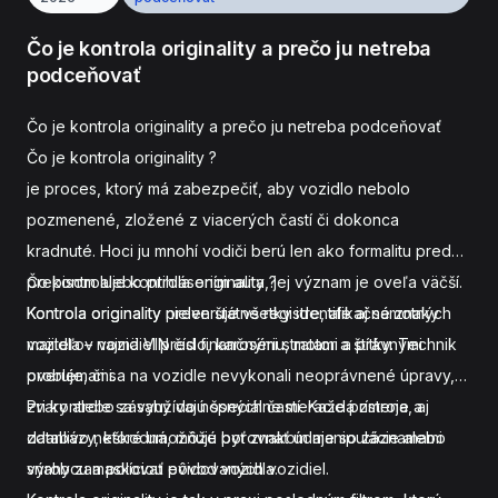
Čo je kontrola originality a prečo ju netreba
podceňovať
Čo je kontrola originality a prečo ju netreba podceňovať
Čo je kontrola originality ?
je proces, ktorý má zabezpečiť, aby vozidlo nebolo
pozmenené, zložené z viacerých častí či dokonca
kradnuté. Hoci ju mnohí vodiči berú len ako formalitu pred
prepisom alebo prihlásením auta, jej význam je oveľa väčší.
Čo kontroluje kontrola originality ?
Kontrola originality
Kontrola originality preveruje všetky identifikačné znaky
nielen štátne registre, ale aj samotných
majiteľov vozidiel pred finančnými stratami a právnymi
vozidla – najmä VIN číslo, karosériu, motor a štítky. Technik
problémami.
overuje, či sa na vozidle nevykonali neoprávnené úpravy,
zvary alebo zásahy do nosných častí. Každá zmena, aj
Pri kontrole sa využívajú špeciálne meracie prístroje a
zdanlivo neškodná, môže byť znakom manipulácie alebo
databázy, ktoré umožňujú porovnať údaje so záznamami
snahy zamaskovať pôvod vozidla.
výrobcu a políciou evidovaných vozidiel.