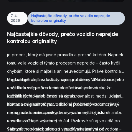
7. 4.
Najčastejšie dôvody, prečo vozidlo neprejde
2026
kontrolou originality
Najčastejšie dôvody, prečo vozidlo neprejde
kontrolou originality
je proces, ktorý má jasné pravidlá a presné kritériá. Napriek
tomu veľa vozidiel týmto procesom neprejde – často kvôli
chybám, ktoré si majitelia ani neuvedomujú. Práve kontrola
originality Bratislava odhalí najmä problémy pri dovozoch a
Medzi najčastejšie dôvody patrí problém s VIN číslom – jeho
vozidlách s nejasnou históriou. Dobrou správou je, že
nečitateľnosť, poškodenie alebo zásahy do okolia
väčšina týchto problémov sa opakuje.
identifikátora. Veľmi časté sú aj nezrovnalosti medzi údajmi v
dokladoch a samotným vozidlom. Ďalším dôvodom bývajú
Kontrola originality často odhalí aj problémy na karosérii –
neoriginálne alebo poškodené výrobné štítky, ktoré
najmä neodborné opravy, zvary na nosných častiach alebo
nesedia s údajmi výrobcu.
vozidlá zložené z viacerých áut. Rizikové sú aj vozidlá po
vážnych nehodách alebo s výraznými zásahmi do
Samostatnou kategóriou sú vozidlá s nejasným pôvodom –