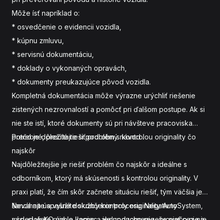
Môže ísť napríklad o:
* osvedčenie o evidencii vozidla,
* kúpnu zmluvu,
* servisnú dokumentáciu,
* doklady o vykonaných opravách,
* dokumenty preukazujúce pôvod vozidla.
Kompletná dokumentácia môže výrazne urýchliť riešenie
zistených nezrovnalostí a pomôcť pri ďalšom postupe. Ak si
nie ste istí, ktoré dokumenty sú pri návšteve pracoviska
potrebné, prečítajte si podrobný návod
Prečo je dôležité riešiť problém s kontrolou originality čo
.
najskôr
Najdôležitejšie je riešiť problém čo najskôr a ideálne s
odborníkom, ktorý má skúsenosti s kontrolou originality. V
praxi platí, že čím skôr začnete situáciu riešiť, tým väčšia je
šanca na úspešné dokončenie procesu. Negatívny
Neváhajte a využite služby kontroly originality AutoSystem,
výsledok KO nie je koniec, ale upozornenie, že niečo nie je
s.r.o. si viete rýchlo, lacno a jednoducho rezervovať cez
na