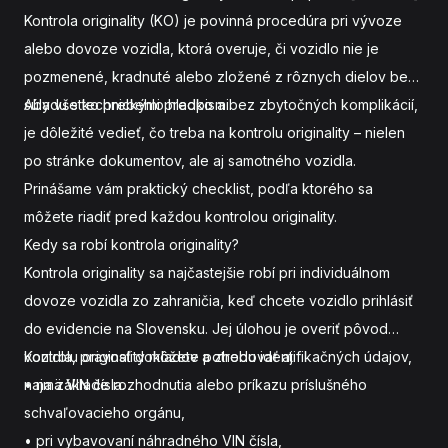
Kontrola originality (KO) je povinná procedúra pri vývoze
alebo dovoze vozidla, ktorá overuje, či vozidlo nie je
pozmenené, kradnuté alebo zložené z rôznych dielov bez
súladu s technickými predpismi.
Aby všetko prebehlo hladko a bez zbytočných komplikácií,
je dôležité vedieť, čo treba na kontrolu originality – nielen
po stránke dokumentov, ale aj samotného vozidla.
Prinášame vám praktický checklist, podľa ktorého sa
môžete riadiť pred každou kontrolou originality.
Kedy sa robí kontrola originality?
Kontrola originality sa najčastejšie robí pri individuálnom
dovoze vozidla zo zahraničia, keď chcete vozidlo prihlásiť
do evidencie na Slovensku. Jej úlohou je overiť pôvod
vozidla, pravosť dokladov a zhodu identifikačných údajov,
Kontrolu originality môžete potrebovať aj:
najmä VIN čísla.
• na základe rozhodnutia alebo príkazu príslušného
schvaľovacieho orgánu,
• pri vybavovaní náhradného VIN čísla,