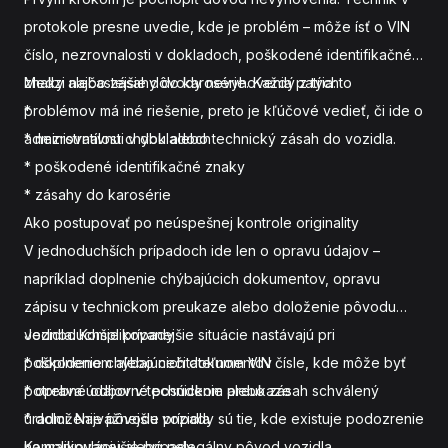
protokole presne uvedie, kde je problém – môže ísť o VIN
číslo, nezrovnalosti v dokladoch, poškodené identifikačné
znaky alebo zásahy do karosérie. Každý z týchto
Medzi najčastejšie dôvody nevyhovenia patria:
problémov má iné riešenie, preto je kľúčové vedieť, či ide o
*
administratívnu chybu alebo technický zásah do vozidla.
* nezrovnalosti v dokladoch
* poškodené identifikačné znaky
* zásahy do karosérie
Ako postupovať po neúspešnej kontrole originality
V jednoduchších prípadoch ide len o opravu údajov –
napríklad doplnenie chýbajúcich dokumentov, opravu
zápisu v technickom preukaze alebo doloženie pôvodu
vozidla. Komplikovanejšie situácie nastávajú pri
Jednoduchšie prípady
poškodenom alebo nečitateľnom VIN čísle, kde môže byť
* doplnenie chýbajúcich dokumentov
potrebné odborné posúdenie alebo zásah schválený
* oprava údajov v technickom preukaze
úradmi. Najvážnejšie prípady sú tie, kde existuje podozrenie
* doloženie pôvodu vozidla
na manipuláciu alebo nelegálny pôvod vozidla.
Komplikovanejšie prípady