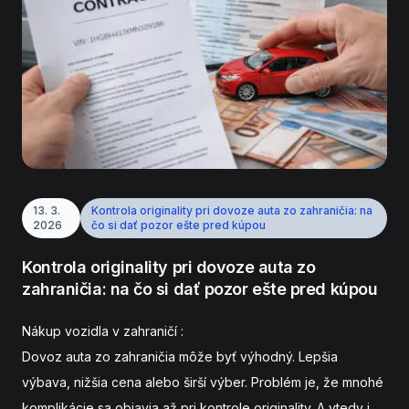
13. 3.
Kontrola originality pri dovoze auta zo zahraničia: na
2026
čo si dať pozor ešte pred kúpou
Kontrola originality pri dovoze auta zo
zahraničia: na čo si dať pozor ešte pred kúpou
Nákup vozidla v zahraničí :
Dovoz auta zo zahraničia môže byť výhodný. Lepšia
výbava, nižšia cena alebo širší výber. Problém je, že mnohé
komplikácie sa objavia až pri kontrole originality. A vtedy je