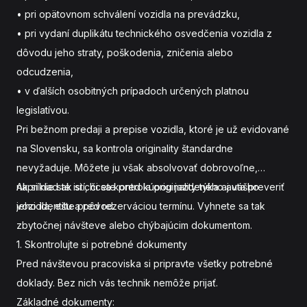
• pri opätovnom schválení vozidla na prevádzku,
• pri vydaní duplikátu technického osvedčenia vozidla z
dôvodu jeho straty, poškodenia, zničenia alebo
odcudzenia,
• v ďalších osobitných prípadoch určených platnou
legislatívou.
Pri bežnom predaji a prepise vozidla, ktoré je už evidované
na Slovensku, sa kontrola originality štandardne
nevyžaduje. Môžete ju však absolvovať dobrovoľne,
napríklad ak si chcete pred kúpou jazdeného auta preveriť
Ak si nie ste istí, či sa kontrola originality týka aj vášho
jeho identitu a pôvod.
vozidla,
ešte pred rezerváciou termínu. Vyhnete sa tak
zbytočnej návšteve alebo chýbajúcim dokumentom.
1. Skontrolujte si potrebné dokumenty
Pred návštevou pracoviska
si pripravte všetky potrebné
doklady. Bez nich vás technik nemôže prijať.
Základné dokumenty: