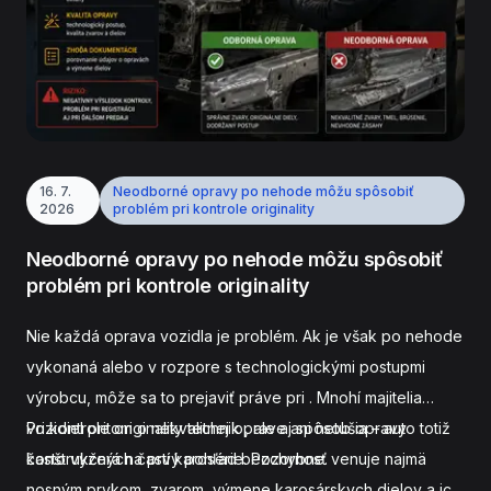
16. 7.
Neodborné opravy po nehode môžu spôsobiť
2026
problém pri kontrole originality
Neodborné opravy po nehode môžu spôsobiť
problém pri kontrole originality
Nie každá oprava vozidla je problém. Ak je však po nehode
vykonaná
alebo v rozpore s technologickými postupmi
výrobcu, môže sa to prejaviť práve pri
. Mnohí majitelia
vozidiel pritom o nekvalitnej oprave ani netušia – auto totiž
Pri kontrole originality technik
, ale aj spôsob opravy
často vyzerá na prvý pohľad bezchybne.
konštrukčných častí karosérie. Pozornosť venuje najmä
nosným prvkom, zvarom, výmene karosárskych dielov a ich