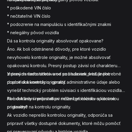
* poškodené VIN číslo
* nečitateľné VIN číslo
* podozrenie na manipuláciu s identifikačnými znakmi
* nelegálny pôvod vozidla
Dá sa kontrola originality absolvovať opakovane?
Áno. Ak boli odstránené dôvody, pre ktoré vozidlo
nevyhovelo kontrole originality, je možné absolvovať
opakovanú kontrolu. Presný postup závisí od charakteru
zistených nedostatkov a od požiadaviek príslušného
V praxi sa často stretávame so situáciami, keď je potrebné
pracoviska kontroly originality.
doplniť dokumentáciu, opraviť administratívne údaje alebo
vyriešiť technický problém súvisiaci s identifikáciou vozidla.
Po odstránení nedostatkov môže byť vozidlo opätovne
Aké doklady si pripraviť pri riešení problémov s kontrolou
pristavené na kontrolu originality.
originality?
Ak vozidlo neprešlo kontrolou originality, odporúča sa
pripraviť všetky dostupné dokumenty, ktoré môžu pomôcť
pri preverovaní pôvodu a histórie vozidla.