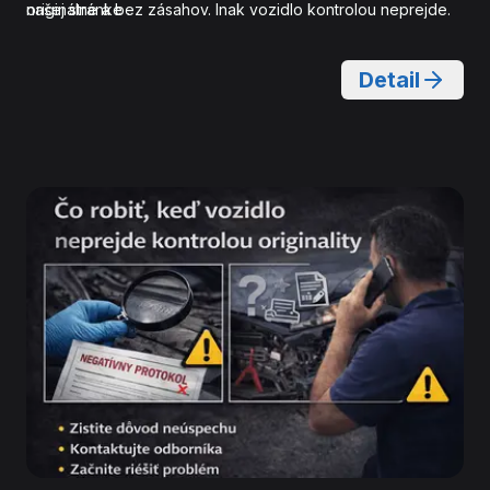
originálne a bez zásahov. Inak vozidlo kontrolou neprejde.
našej stránke .
Detail