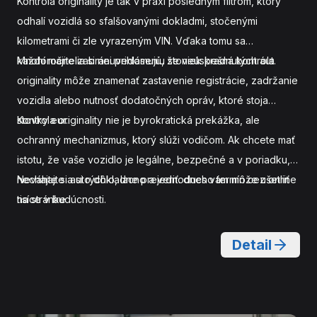
Kontrola originality je tak v praxi posledným filtrom, ktorý
odhalí vozidlá so sfalšovanými dokladmi, stočenými
kilometrami či zle vyrazeným VIN. Vďaka tomu sa
každoročne zabráni prihláseniu stoviek kradnutých áut.
Mnohí majitelia si neuvedomujú, že neúspešná kontrola
originality môže znamenať zastavenie registrácie, zadržanie
vozidla alebo nutnosť dodatočných opráv, ktoré stoja
stovky eur.
Kontrola originality nie je byrokratická prekážka, ale
ochranný mechanizmus, ktorý slúži vodičom. Ak chcete mať
istotu, že vaše vozidlo je legálne, bezpečné a v poriadku,
nechajte si auto dôkladne preveriť.
Neváhajte a
si rýchlo, lacno a jednoducho termín cez online
dnes vám môže ušetriť
tisíce v budúcnosti.
na stránke
Detail