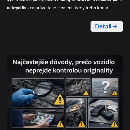
v poriadku – a práve to je moment, kedy treba konať.
našej stránke .
Detail