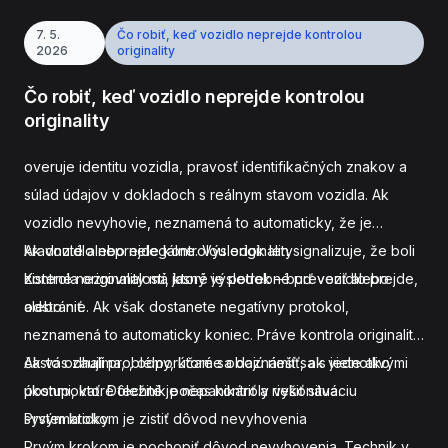
7. 5.
Čo robiť, keď vozidlo neprejde kontrolou
2026
originality
Čo robiť, keď vozidlo neprejde kontrolou
originality
overuje identitu vozidla, pravosť identifikačných znakov a
súlad údajov v dokladoch s reálnym stavom vozidla. Ak
vozidlo nevyhovie, neznamená to automaticky, že je
kradnuté alebo nelegálne. Výsledok len signalizuje, že boli
Ak vozidlo neprejde kontrolou originality
zistené nezrovnalosti, ktoré je potrebné preveriť alebo
Kontrola originality má jasný výsledok – buď vozidlo prejde,
odstrániť.
alebo nie. Ak však dostanete negatívny protokol,
neznamená to automaticky koniec. Práve kontrola originality
často odhalí problémy, ktoré sa dajú riešiť, ak viete ako
Ak vás zaujíma,
, odporúčame oboznámiť sa s jednotlivými
postupovať. Dôležité je nepanikáriť a riešiť situáciu
úkonmi, ktoré technik počas kontroly vykonáva.
systematicky.
Prvým krokom je zistiť dôvod nevyhovenia
Prvým krokom je pochopiť dôvod nevyhovenia. Technik v