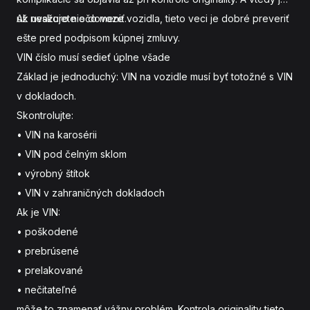
už neskoro niečo meniť.
Ak uvažujete o dovoze vozidla, tieto veci je dobré preveriť
ešte pred podpisom kúpnej zmluvy.
VIN číslo musí sedieť úplne všade
Základ je jednoduchý: VIN na vozidle musí byť totožné s VIN
v dokladoch.
Skontrolujte:
• VIN na karosérii
• VIN pod čelným sklom
• výrobný štítok
• VIN v zahraničných dokladoch
Ak je VIN:
• poškodené
• prebrúsené
• prelakované
• nečitateľné
môže to znamenať vážny problém. Kontrola originality tieto