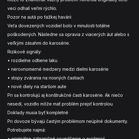
veci odhalí veľmi rýchlo.
Pozor na autá po ťažkej havárii
Veľa dovezených vozidiel bolo v minulosti totálne
poškodených. Následne sa opravia z viacerých áut alebo s
veľkými zásahmi do karosérie.
Rizikové signály:
• rozdielne odtiene laku
• nerovnomerné medzery medzi dielmi karosérie
• stopy zvárania na nosných častiach
• nové diely na staršom aute
Pri
sa kontrolujú aj konštrukčné časti karosérie. Ak niečo
nesedí, vozidlo môže mať problém prejsť kontrolou.
Doklady musia byť kompletné
Pri dovoze bývajú častým problémom neúplné dokumenty.
Potrebujete najmä:
• originálne zahraničné osvedčenie o evidencii