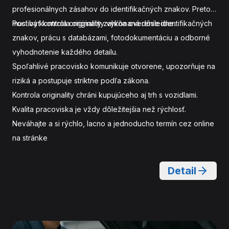
profesionálnych zásahov do identifikačných znakov. Preto
musí byť kontrola originality vykonaná dôsledne.
Poctivá kontrola originality zahŕňa overenie identifikačných
znakov, prácu s databázami, fotodokumentáciu a odborné
vyhodnotenie každého detailu.
Spoľahlivé pracovisko komunikuje otvorene, upozorňuje na
riziká a postupuje striktne podľa zákona.
Kontrola originality chráni kupujúceho aj trh s vozidlami.
Kvalita pracoviska je vždy dôležitejšia než rýchlosť.
Neváhajte a
si rýchlo, lacno a jednoducho termín cez online
na stránke
Detail