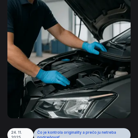
24. 11.
Čo je kontrola originality a prečo ju netreba
2025
podceňovať