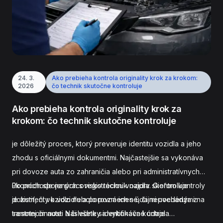
24. 3.
Ako prebieha kontrola originality krok za krokom:
2026
čo technik skutočne kontroluje
Ako prebieha kontrola originality krok za
krokom: čo technik skutočne kontroluje
je dôležitý proces, ktorý preveruje identitu vozidla a jeho
zhodu s oficiálnymi dokumentmi. Najčastejšie sa vykonáva
pri dovoze auta zo zahraničia alebo pri administratívnych
úkonoch spojených s registráciou vozidla. Cieľom kontroly
Po príchode na pracovisko technik najprv skontroluje
je zistiť, či vozidlo nebolo pozmenené, či nepochádza z
dokumenty k vozidlu a porovná ich s údajmi uvedenými na
trestnej činnosti a či všetky identifikačné údaje
samotnom aute. Následne sa vykonáva kontrola